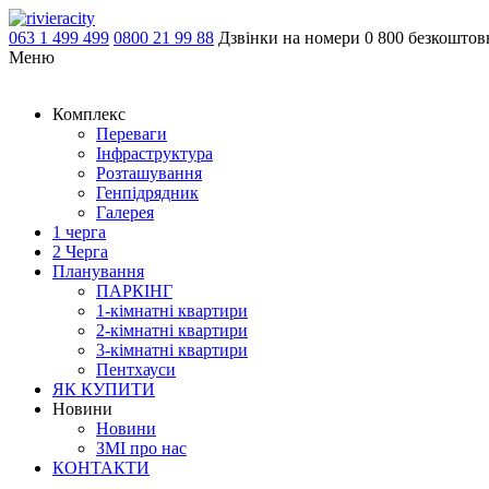
063 1 499 499
0800 21 99 88
Дзвінки на номери 0 800 безкоштовн
Меню
Комплекс
Переваги
Інфраструктура
Розташування
Генпідрядник
Галерея
1 черга
2 Черга
Планування
ПАРКІНГ
1-кімнатні квартири
2-кімнатні квартири
3-кімнатні квартири
Пентхауси
ЯК КУПИТИ
Новини
Новини
ЗМІ про нас
КОНТАКТИ