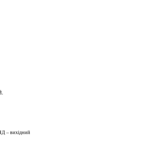
Й.
 НД – вихідний