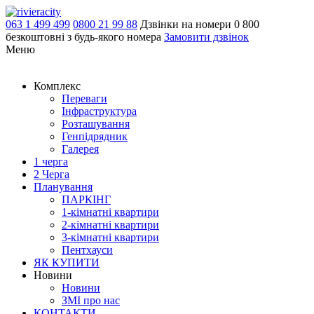
063 1 499 499
0800 21 99 88
Дзвінки на номери 0 800
безкоштовні з будь-якого номера
Замовити дзвінок
Меню
Комплекс
Переваги
Інфраструктура
Розташування
Генпідрядник
Галерея
1 черга
2 Черга
Планування
ПАРКІНГ
1-кімнатні квартири
2-кімнатні квартири
3-кімнатні квартири
Пентхауси
ЯК КУПИТИ
Новини
Новини
ЗМІ про нас
КОНТАКТИ