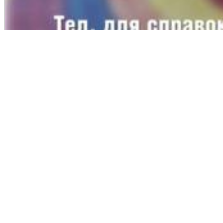
Назад
ИДЕАЛЬНОЕ МЕСТО ДЛЯ ЖИЗНИ
ТЕРРИТОРИЯ УЮТА, КОМФОРТА, КРАСОТЫ И
ИННОВАЦИЙ.
мы находимся
г. Николаев ул. Лазурная, 5/15
Карта
режим работы
Пн-Пт. - с 9:00 до 17:00 Сб - с 9:00 до 14:00 (предварительная
запись) Вс – выходной
Напишите нам
Copyright 2017